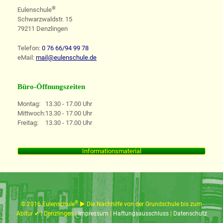
®
Eulenschule
Schwarzwaldstr. 15
79211 Denzlingen
Telefon:
0 76 66/94 99 78
eMail:
mail@eulenschule.de
Büro-Öffnungszeiten
Montag:
13.30 - 17.00 Uhr
Mittwoch:
13.30 - 17.00 Uhr
Freitag:
13.30 - 17.00 Uhr
Informationsmaterial
®
© 2016 Eulenschule
► Die Nachhilfe von der Grundschule bis zum
Abitur ✔︎ | Denzlingen |
Impressum
|
Haftungsausschluss
|
Datenschutz